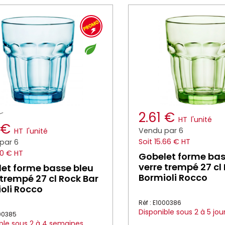
2.61 €
HT
l'unité
5 €
Vendu par 6
HT
l'unité
Soit 15.66 € HT
par 6
30 € HT
Gobelet forme bas
verre trempé 27 cl
et forme basse bleu
Bormioli Rocco
 trempé 27 cl Rock Bar
oli Rocco
Réf : E1000386
Disponible sous 2 à 5 jou
000385
ble sous 2 à 4 semaines