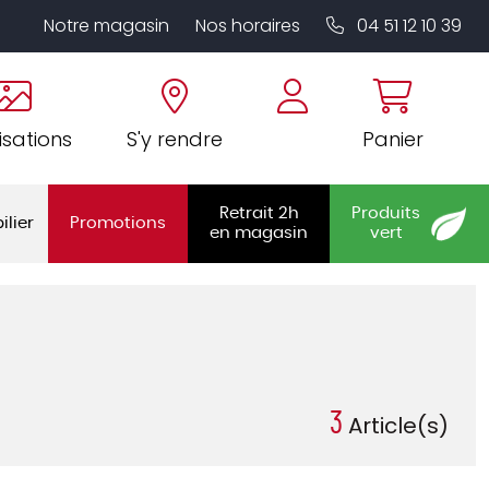
Notre magasin
Nos horaires
04 51 12 10 39
isations
S'y rendre
Panier
Retrait 2h
Produits
ilier
Promotions
en magasin
vert
3
Article(s)