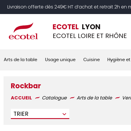
Panneau de gestion des cookies
Livraison offerte dès 249€ HT d’achat et retrait 2h en
ECOTEL
LYON
ECOTEL LOIRE ET RHÔNE
Arts de la table
Usage unique
Cuisine
Hygiène et
Rockbar
ACCUEIL
Catalogue
Arts de la table
Ver
TRIER