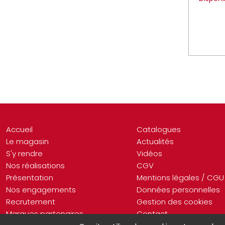
Accueil
Catalogues
Le magasin
Actualités
S'y rendre
Vidéos
Nos réalisations
CGV
Présentation
Mentions légales / CGU
Nos engagements
Données personnelles
Recrutement
Gestion des cookies
Marques partenaires
Contact