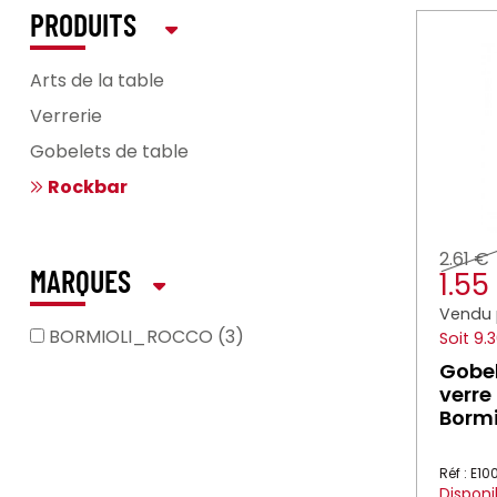
PRODUITS
Arts de la table
Verrerie
Gobelets de table
Rockbar
2.61 €
1.5
MARQUES
Vendu 
BORMIOLI_ROCCO (3)
Soit 9.
Gobel
verre
Bormi
Réf : E1
Disponi