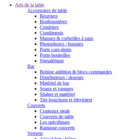
Arts de la table
Accessoires de table
Beurriers
Bonbonnières
Cendriers
Condiments
Mannes & corbeilles à pain
Photophores / bougies
Porte cure-dents
Porte-bouteilles
Signalétique
Bar
Bobine addition & blocs commandes
Distributeurs / doseurs
Matériel de bar
Seaux et vasques
Shaker et matériel
Tire bouchons et éthylotest
Couverts
Couteaux steak
Couverts de table
Les spécifiques
Ramasse couverts
Verrerie
Alcool fort / bières