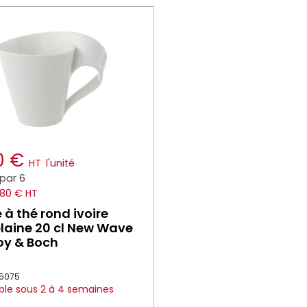
30 €
HT
l'unité
par 6
.80 € HT
 à thé rond ivoire
laine 20 cl New Wave
roy & Boch
015075
ble sous 2 à 4 semaines