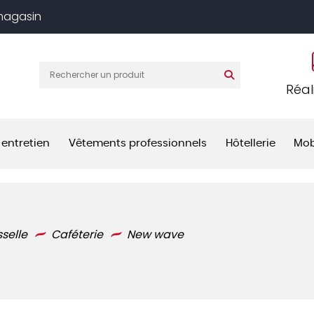
 magasin
Réal
 entretien
Vêtements professionnels
Hôtellerie
Mob
sselle
Caféterie
New wave