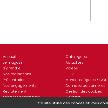
Accueil
Catalogues
Le magasin
Actualités
S'y rendre
Vidéos
Nos réalisations
CGV
Présentation
Mentions légales / CGU
Nos engagements
Données personnelles
Recrutement
Gestion des cookies
Marques partenaires
Contact
Ce site utilise des cookies et vous don