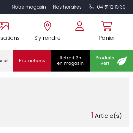
Notre magasin
Nos horaires
04 51 12 10 39
isations
S'y rendre
Panier
Retrait 2h
Produits
ilier
Promotions
en magasin
vert
1
Article(s)