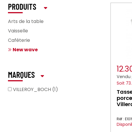
PRODUITS
Arts de la table
Vaisselle
Caféterie
New wave
12.
MARQUES
Vendu 
Soit 73
VILLEROY_BOCH (1)
Tasse
porce
Ville
Réf : E1
Disponi