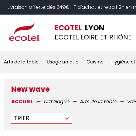
Panneau de gestion des cookies
Livraison offerte dès 249€ HT d’achat et retrait 2h en
ECOTEL
LYON
ECOTEL LOIRE ET RHÔNE
Arts de la table
Usage unique
Cuisine
Hygiène et
New wave
ACCUEIL
Catalogue
Arts de la table
Vai
TRIER