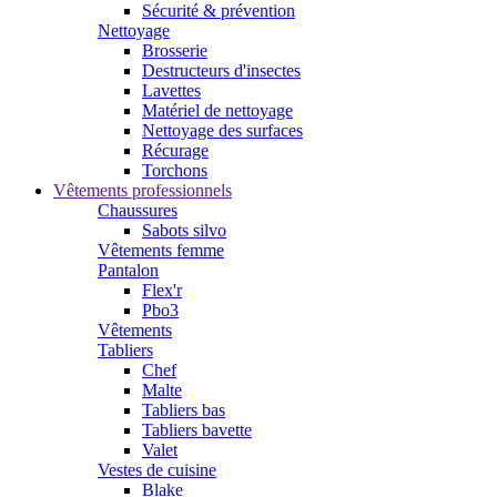
Sécurité & prévention
Nettoyage
Brosserie
Destructeurs d'insectes
Lavettes
Matériel de nettoyage
Nettoyage des surfaces
Récurage
Torchons
Vêtements professionnels
Chaussures
Sabots silvo
Vêtements femme
Pantalon
Flex'r
Pbo3
Vêtements
Tabliers
Chef
Malte
Tabliers bas
Tabliers bavette
Valet
Vestes de cuisine
Blake