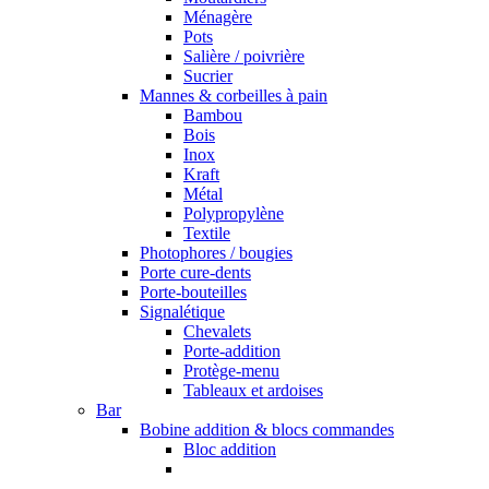
Ménagère
Pots
Salière / poivrière
Sucrier
Mannes & corbeilles à pain
Bambou
Bois
Inox
Kraft
Métal
Polypropylène
Textile
Photophores / bougies
Porte cure-dents
Porte-bouteilles
Signalétique
Chevalets
Porte-addition
Protège-menu
Tableaux et ardoises
Bar
Bobine addition & blocs commandes
Bloc addition