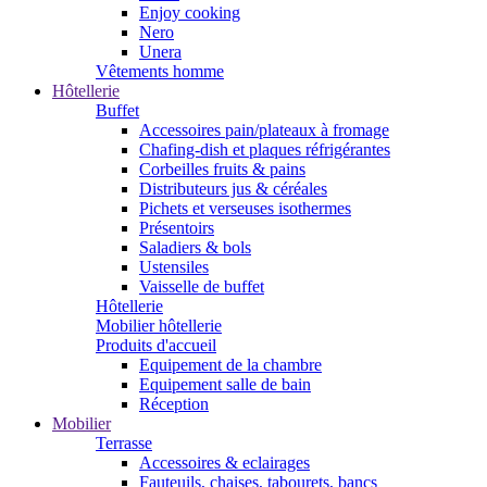
Enjoy cooking
Nero
Unera
Vêtements homme
Hôtellerie
Buffet
Accessoires pain/plateaux à fromage
Chafing-dish et plaques réfrigérantes
Corbeilles fruits & pains
Distributeurs jus & céréales
Pichets et verseuses isothermes
Présentoirs
Saladiers & bols
Ustensiles
Vaisselle de buffet
Hôtellerie
Mobilier hôtellerie
Produits d'accueil
Equipement de la chambre
Equipement salle de bain
Réception
Mobilier
Terrasse
Accessoires & eclairages
Fauteuils, chaises, tabourets, bancs