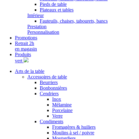
Pieds de table
Plateaux et tables
Intérieur
Fauteuils, chaises, tabourets, bancs
Prestation
Personnalisation
Promotions
Retrait 2h
en magasin
Produits
vert
Arts de la table
Accessoires de table
Beurriers
Bonbonnières
Cendriers
Inox
Mélamine
Porcelaine
Verre
Condiments
Fromagères & huiliers
Moulins à sel / poivre
Moutardiers