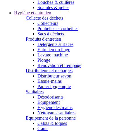
Louches & cuillères
Spatules & pelles
Hygiène et entretien
Collecte des déchets
Collecteurs
Poubelles et corbeilles
Sacs à déchets
Produits d'entretien
Detergents surfaces
Entretien du linge
Lavage machine
Plonge
Rénovation et trempage
Distributeurs et recharges
Distributeur savon
Essuie-mains
Papier hygiénique
Sanitaires
Désodorisants
Equipement
Hygiène des mains
Nettoyants sanitaires
Equipement de la personne
Calots & toques
Gants