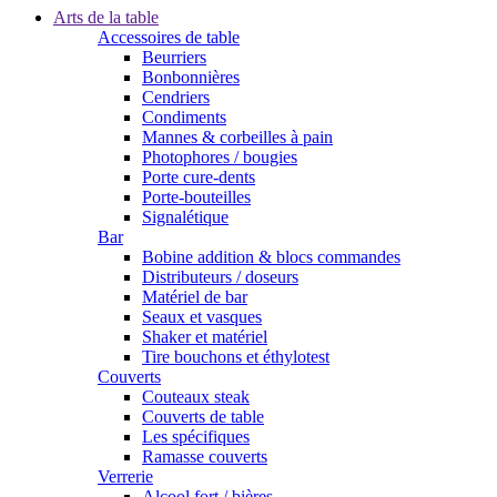
Arts de la table
Accessoires de table
Beurriers
Bonbonnières
Cendriers
Condiments
Mannes & corbeilles à pain
Photophores / bougies
Porte cure-dents
Porte-bouteilles
Signalétique
Bar
Bobine addition & blocs commandes
Distributeurs / doseurs
Matériel de bar
Seaux et vasques
Shaker et matériel
Tire bouchons et éthylotest
Couverts
Couteaux steak
Couverts de table
Les spécifiques
Ramasse couverts
Verrerie
Alcool fort / bières