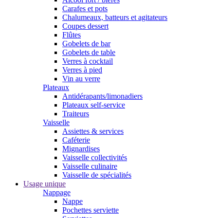
Carafes et pots
Chalumeaux, batteurs et agitateurs
Coupes dessert
Flûtes
Gobelets de bar
Gobelets de table
Verres à cocktail
Verres à pied
Vin au verre
Plateaux
Antidérapants/limonadiers
Plateaux self-service
Traiteurs
Vaisselle
Assiettes & services
Caféterie
Mignardises
Vaisselle collectivités
Vaisselle culinaire
Vaisselle de spécialités
Usage unique
Nappage
Nappe
Pochettes serviette