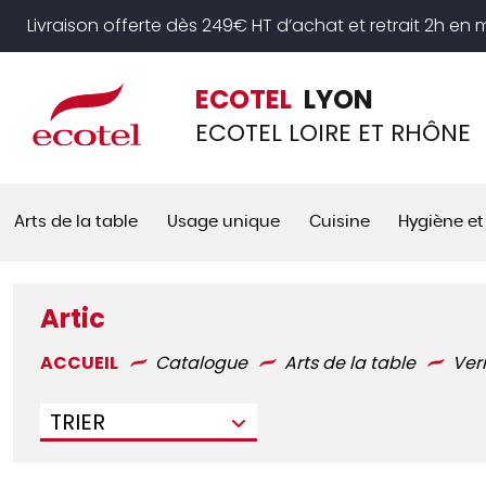
Panneau de gestion des cookies
Livraison offerte dès 249€ HT d’achat et retrait 2h en
ECOTEL
LYON
ECOTEL LOIRE ET RHÔNE
Arts de la table
Usage unique
Cuisine
Hygiène et
Artic
ACCUEIL
Catalogue
Arts de la table
Ver
TRIER