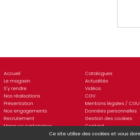
Accueil
Catalogues
Le magasin
Actualités
S'y rendre
Vidéos
Nos réalisations
CGV
Présentation
Mentions légales / CGU
Nos engagements
Données personnelles
Recrutement
Gestion des cookies
Marques partenaires
Contact
Ce site utilise des cookies et vous don