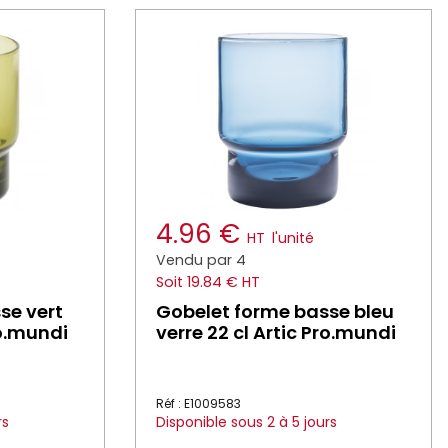
4.96 €
HT
l'unité
Vendu par 4
Soit 19.84 € HT
se vert
Gobelet forme basse bleu
ro.mundi
verre 22 cl Artic Pro.mundi
Réf : E1009583
rs
Disponible sous 2 à 5 jours