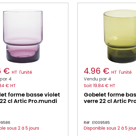
6 €
4.96 €
HT
l'unité
HT
l'unité
par 4
Vendu par 4
.84 € HT
Soit 19.84 € HT
et forme basse violet
Gobelet forme bas
 22 cl Artic Pro.mundi
verre 22 cl Artic P
009586
Réf : E1009585
ble sous 2 à 5 jours
Disponible sous 2 à 5 jou