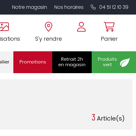
Notre magasin
Nos horaires
04 51 12 10 39
isations
S'y rendre
Panier
Retrait 2h
Produits
ilier
Promotions
en magasin
vert
3
Article(s)