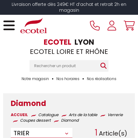
Panneau de gestion des cookies
Livraison offerte dès 249€ HT d’achat et retrait 2h en
magasin
ECOTEL
LYON
ECOTEL LOIRE ET RHÔNE
Notre magasin
Nos horaires
Nos réalisations
Diamond
ACCUEIL
Catalogue
Arts de la table
Verrerie
Coupes dessert
Diamond
1
TRIER
Article(s)