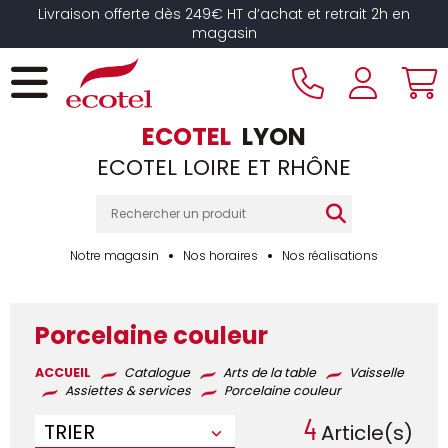
Panneau de gestion des cookies
Livraison offerte dès 249€ HT d’achat et retrait 2h en
magasin
ECOTEL
LYON
ECOTEL LOIRE ET RHÔNE
Notre magasin
Nos horaires
Nos réalisations
Porcelaine couleur
ACCUEIL
Catalogue
Arts de la table
Vaisselle
Assiettes & services
Porcelaine couleur
4
TRIER
Article(s)