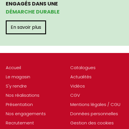
ENGAGÉS DANS UNE
DÉMARCHE DURABLE
En savoir plus
Accueil
Catalogues
Le magasin
Actualités
S'y rendre
Vidéos
Nos réalisations
CGV
Présentation
Mentions légales / CGU
Nos engagements
Données personnelles
Recrutement
Gestion des cookies