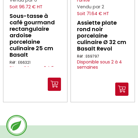
Vendu par 6
l'unité
Soit 96.72 € HT
Vendu par 2
Soit 71.64 € HT
Sous-tasse à
café gourmand
Assiette plate
rectangulaire
rond noir
ardoise
porcelaine
porcelaine
culinaire Ø 32 cm
culinaire 25 cm
Basalt Revol
Basalt
Réf : E69797
Disponible sous 2 à 4
Réf : E66321
semaines
Disponible sous 2 à 5
jours