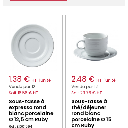
1.38 €
2.48 €
HT
l'unité
HT
l'unité
Vendu par 12
Vendu par 12
Soit 16.56 € HT
Soit 29.76 € HT
Sous-tasse à
Sous-tasse à
expresso rond
thé/déjeuner
blanc porcelaine
rond blanc
Ø 12,5 cm Ruby
porcelaine Ø 15
cm Ruby
Réf : E1001594