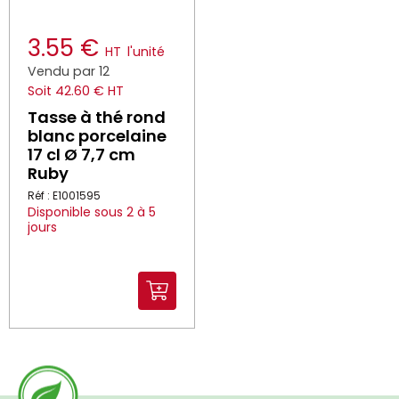
3.55 €
HT
l'unité
Vendu par 12
Soit 42.60 € HT
Tasse à thé rond
blanc porcelaine
17 cl Ø 7,7 cm
Ruby
Réf : E1001595
Disponible sous 2 à 5
jours