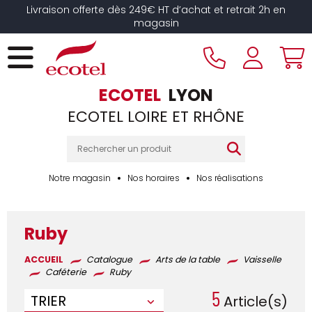
Panneau de gestion des cookies
Livraison offerte dès 249€ HT d’achat et retrait 2h en
magasin
ECOTEL
LYON
ECOTEL LOIRE ET RHÔNE
Notre magasin
Nos horaires
Nos réalisations
Ruby
ACCUEIL
Catalogue
Arts de la table
Vaisselle
Caféterie
Ruby
5
TRIER
Article(s)