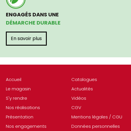
ENGAGÉS DANS UNE
DÉMARCHE DURABLE
En savoir plus
Accueil
Catalogues
Le magasin
Actualités
S'y rendre
Vidéos
Nos réalisations
CGV
Présentation
Mentions légales / CGU
Nos engagements
Données personnelles