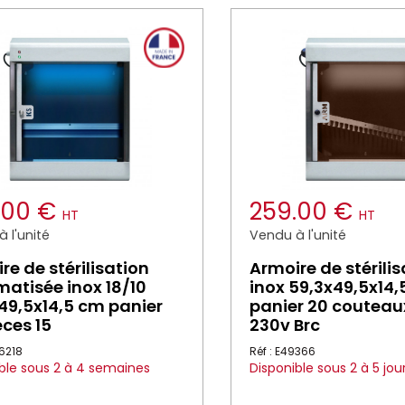
.00 €
259.00 €
HT
HT
 l'unité
Vendu à l'unité
re de stérilisation
Armoire de stérilis
atisée inox 18/10
inox 59,3x49,5x14
49,5x14,5 cm panier
panier 20 couteau
èces 15
230v Brc
16218
Réf : E49366
ble sous 2 à 4 semaines
Disponible sous 2 à 5 jou