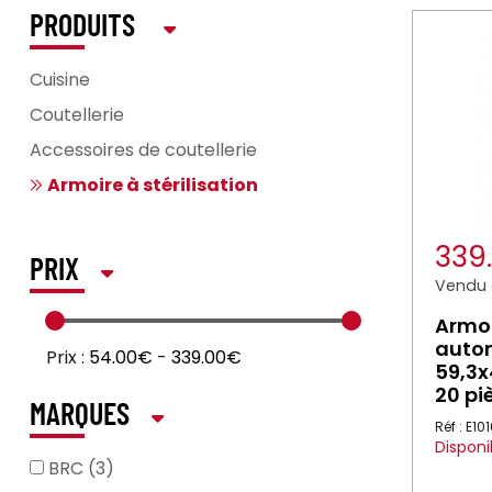
PRODUITS
Cuisine
Coutellerie
Accessoires de coutellerie
Armoire à stérilisation
339
PRIX
Vendu à
Armoi
autom
Prix :
54.00€
-
339.00€
59,3x
20 pi
MARQUES
Réf : E10
Disponi
BRC (3)