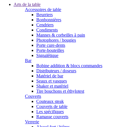
Arts de la table
Accessoires de table
Beurriers
Bonbonnières
Cendriers
Condiments
Mannes & corbeilles à pain
Photophores / bougies
Porte cure-dents
Porte-bouteilles
Signalétique
Bar
Bobine addition & blocs commandes
Distributeurs / doseurs
Matériel de bar
Seaux et vasques
Shaker et matériel
Tire bouchons et éthylotest
Couverts
Couteaux steak
Couverts de table
Les spécifiques
Ramasse couverts
Verrerie
Alcool fort / bières