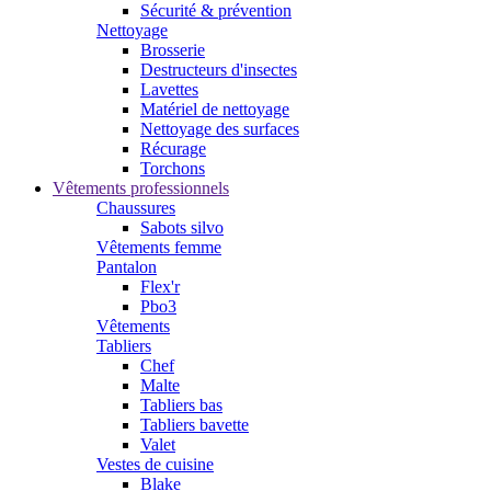
Sécurité & prévention
Nettoyage
Brosserie
Destructeurs d'insectes
Lavettes
Matériel de nettoyage
Nettoyage des surfaces
Récurage
Torchons
Vêtements professionnels
Chaussures
Sabots silvo
Vêtements femme
Pantalon
Flex'r
Pbo3
Vêtements
Tabliers
Chef
Malte
Tabliers bas
Tabliers bavette
Valet
Vestes de cuisine
Blake