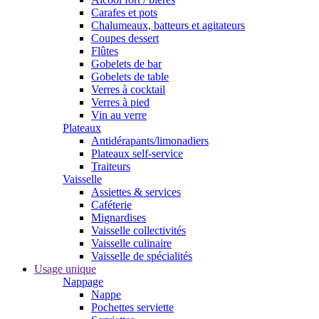
Carafes et pots
Chalumeaux, batteurs et agitateurs
Coupes dessert
Flûtes
Gobelets de bar
Gobelets de table
Verres à cocktail
Verres à pied
Vin au verre
Plateaux
Antidérapants/limonadiers
Plateaux self-service
Traiteurs
Vaisselle
Assiettes & services
Caféterie
Mignardises
Vaisselle collectivités
Vaisselle culinaire
Vaisselle de spécialités
Usage unique
Nappage
Nappe
Pochettes serviette