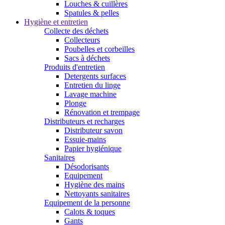
Louches & cuillères
Spatules & pelles
Hygiène et entretien
Collecte des déchets
Collecteurs
Poubelles et corbeilles
Sacs à déchets
Produits d'entretien
Detergents surfaces
Entretien du linge
Lavage machine
Plonge
Rénovation et trempage
Distributeurs et recharges
Distributeur savon
Essuie-mains
Papier hygiénique
Sanitaires
Désodorisants
Equipement
Hygiène des mains
Nettoyants sanitaires
Equipement de la personne
Calots & toques
Gants