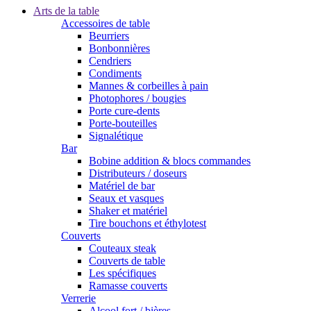
Arts de la table
Accessoires de table
Beurriers
Bonbonnières
Cendriers
Condiments
Mannes & corbeilles à pain
Photophores / bougies
Porte cure-dents
Porte-bouteilles
Signalétique
Bar
Bobine addition & blocs commandes
Distributeurs / doseurs
Matériel de bar
Seaux et vasques
Shaker et matériel
Tire bouchons et éthylotest
Couverts
Couteaux steak
Couverts de table
Les spécifiques
Ramasse couverts
Verrerie
Alcool fort / bières