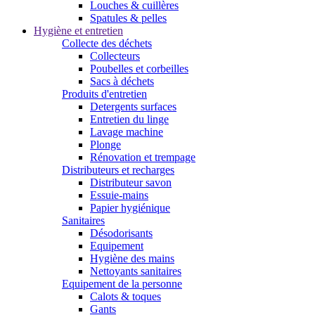
Louches & cuillères
Spatules & pelles
Hygiène et entretien
Collecte des déchets
Collecteurs
Poubelles et corbeilles
Sacs à déchets
Produits d'entretien
Detergents surfaces
Entretien du linge
Lavage machine
Plonge
Rénovation et trempage
Distributeurs et recharges
Distributeur savon
Essuie-mains
Papier hygiénique
Sanitaires
Désodorisants
Equipement
Hygiène des mains
Nettoyants sanitaires
Equipement de la personne
Calots & toques
Gants