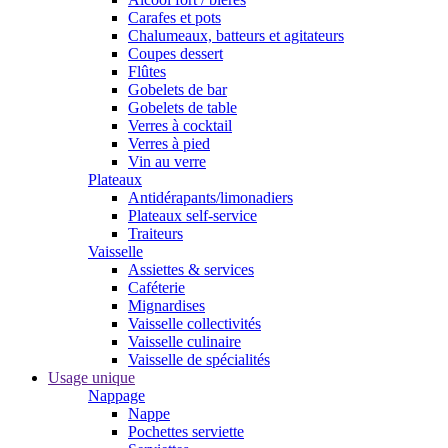
Carafes et pots
Chalumeaux, batteurs et agitateurs
Coupes dessert
Flûtes
Gobelets de bar
Gobelets de table
Verres à cocktail
Verres à pied
Vin au verre
Plateaux
Antidérapants/limonadiers
Plateaux self-service
Traiteurs
Vaisselle
Assiettes & services
Caféterie
Mignardises
Vaisselle collectivités
Vaisselle culinaire
Vaisselle de spécialités
Usage unique
Nappage
Nappe
Pochettes serviette