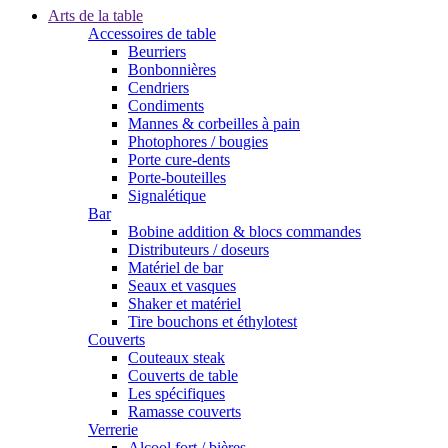
Arts de la table
Accessoires de table
Beurriers
Bonbonnières
Cendriers
Condiments
Mannes & corbeilles à pain
Photophores / bougies
Porte cure-dents
Porte-bouteilles
Signalétique
Bar
Bobine addition & blocs commandes
Distributeurs / doseurs
Matériel de bar
Seaux et vasques
Shaker et matériel
Tire bouchons et éthylotest
Couverts
Couteaux steak
Couverts de table
Les spécifiques
Ramasse couverts
Verrerie
Alcool fort / bières