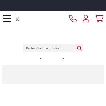
Livraison offerte dès 249€ HT d’achat et retrait
2h en magasin
ECOTEL
LYON
ECOTEL LOIRE ET RHÔNE
Notre magasin
Nos horaires
Nos réalisations
ACCUEIL
Catalogue
Arts de la table
Vaisselle
Assiettes & services
Fine dine
Assiette plate gourmet rond ivoire porcelaine
vitrifiée Fine Dine Rak
Assiette plate gourmet