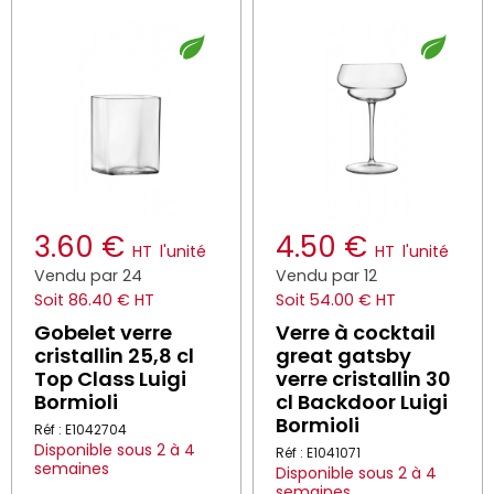
3.60 €
4.50 €
HT
l'unité
HT
l'unité
Vendu par 24
Vendu par 12
Soit 86.40 € HT
Soit 54.00 € HT
Gobelet verre
Verre à cocktail
cristallin 25,8 cl
great gatsby
Top Class Luigi
verre cristallin 30
Bormioli
cl Backdoor Luigi
Bormioli
Réf : E1042704
Disponible sous 2 à 4
Réf : E1041071
semaines
Disponible sous 2 à 4
semaines