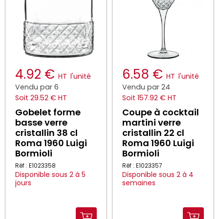
4.92 €
6.58 €
HT
l'unité
HT
l'unité
Vendu par 6
Vendu par 24
Soit 29.52 € HT
Soit 157.92 € HT
Gobelet forme
Coupe à cocktail
basse verre
martini verre
cristallin 38 cl
cristallin 22 cl
Roma 1960 Luigi
Roma 1960 Luigi
Bormioli
Bormioli
Réf : E1023358
Réf : E1023357
Disponible sous 2 à 5
Disponible sous 2 à 4
jours
semaines