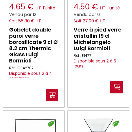
4.65 €
4.50 €
HT
l'unité
HT
l'unité
Vendu par 12
Vendu par 6
Soit 55.80 € HT
Soit 27.00 € HT
Gobelet double
Verre à pied verre
paroi verre
cristallin 19 cl
borosilicate 9 cl Ø
Michelangelo
8,2 cm Thermic
Luigi Bormioli
Glass Luigi
Réf : E1477
Bormioli
Disponible sous 2 à 5
jours
Réf : E1042702
Disponible sous 2 à 4
semaines