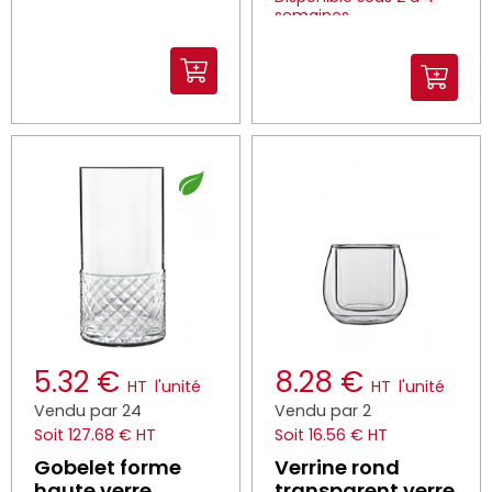
semaines
5.32 €
8.28 €
HT
l'unité
HT
l'unité
Vendu par 24
Vendu par 2
Soit 127.68 € HT
Soit 16.56 € HT
Gobelet forme
Verrine rond
haute verre
transparent verre