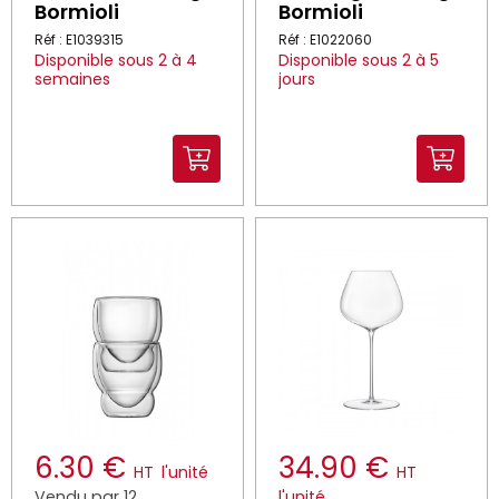
Bormioli
Bormioli
Réf : E1039315
Réf : E1022060
Disponible sous 2 à 4
Disponible sous 2 à 5
semaines
jours
6.30 €
34.90 €
HT
l'unité
HT
Vendu par 12
l'unité