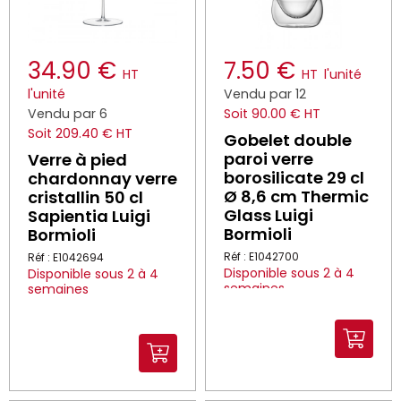
34.90 €
7.50 €
HT
HT
l'unité
l'unité
Vendu par 12
Vendu par 6
Soit 90.00 € HT
Soit 209.40 € HT
Gobelet double
paroi verre
Verre à pied
borosilicate 29 cl
chardonnay verre
Ø 8,6 cm Thermic
cristallin 50 cl
Glass Luigi
Sapientia Luigi
Bormioli
Bormioli
Réf : E1042700
Réf : E1042694
Disponible sous 2 à 4
Disponible sous 2 à 4
semaines
semaines