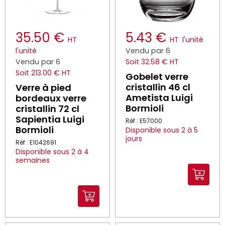
35.50 €
5.43 €
HT
HT
l'unité
l'unité
Vendu par 6
Vendu par 6
Soit 32.58 € HT
Soit 213.00 € HT
Gobelet verre
cristallin 46 cl
Verre à pied
Ametista Luigi
bordeaux verre
Bormioli
cristallin 72 cl
Sapientia Luigi
Réf : E57000
Bormioli
Disponible sous 2 à 5
jours
Réf : E1042691
Disponible sous 2 à 4
semaines