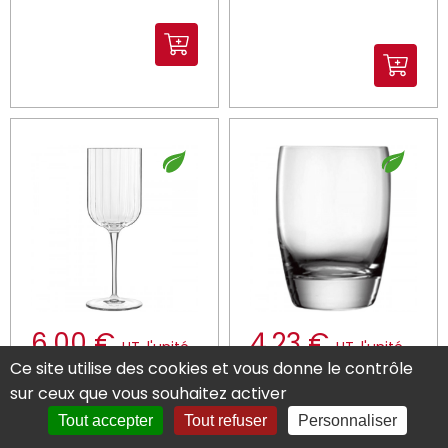
6.00 €
4.23 €
HT
l'unité
HT
l'unité
Ce site utilise des cookies et vous donne le contrôle
Vendu par 24
Vendu par 6
Soit 144.00 € HT
Soit 25.38 € HT
sur ceux que vous souhaitez activer
Verre à pied verre
Gobelet forme
Tout accepter
Tout refuser
Personnaliser
cristallin 40 cl
basse verre