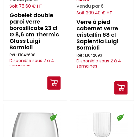
Soit 75.60 € HT
Vendu par 6
Soit 209.40 € HT
Gobelet double
paroi verre
Verre à pied
borosilicate 23 cl
cabernet verre
Ø 8,6 cm Thermic
cristallin 68 cl
Glass Luigi
Sapientia Luigi
Bormioli
Bormioli
Réf : E1042698
Réf : E1042693
Disponible sous 2 à 4
Disponible sous 2 à 4
semaines
semaines