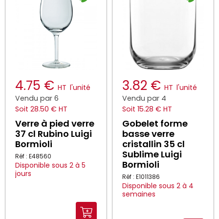
4.75 €
3.82 €
HT
l'unité
HT
l'unité
Vendu par 6
Vendu par 4
Soit 28.50 € HT
Soit 15.28 € HT
Verre à pied verre
Gobelet forme
37 cl Rubino Luigi
basse verre
Bormioli
cristallin 35 cl
Sublime Luigi
Réf : E48560
Bormioli
Disponible sous 2 à 5
jours
Réf : E1011386
Disponible sous 2 à 4
semaines