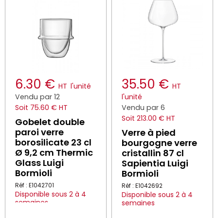
6.30 €
35.50 €
HT
l'unité
HT
Vendu par 12
l'unité
Soit 75.60 € HT
Vendu par 6
Soit 213.00 € HT
Gobelet double
paroi verre
Verre à pied
borosilicate 23 cl
bourgogne verre
Ø 9,2 cm Thermic
cristallin 87 cl
Glass Luigi
Sapientia Luigi
Bormioli
Bormioli
Réf : E1042701
Réf : E1042692
Disponible sous 2 à 4
Disponible sous 2 à 4
semaines
semaines