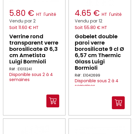
5.80 €
4.65 €
HT
l'unité
HT
l'unité
Vendu par 2
Vendu par 12
Soit 11.60 € HT
Soit 55.80 € HT
Verrine rond
Gobelet double
transparent verre
paroi verre
borosilicate Ø 6,3
borosilicate 9 cl Ø
cm Ametista
6,57 cm Thermic
Luigi Bormioli
Glass Luigi
Bormioli
Réf : E1013241
Disponible sous 2 à 4
Réf : E1042699
semaines
Disponible sous 2 à 4
semaines