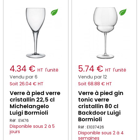
4.34 €
5.74 €
HT
l'unité
HT
l'unité
Vendu par 6
Vendu par 12
Soit 26.04 € HT
Soit 68.88 € HT
Verre à pied verre
Verre à pied gin
cristallin 22,5 cl
tonic verre
Michelangelo
cristallin 80 cl
Luigi Bormioli
Backdoor Luigi
Bormioli
Réf : E1476
Disponible sous 2 à 5
Réf : E1037426
jours
Disponible sous 2 à 4
semaines