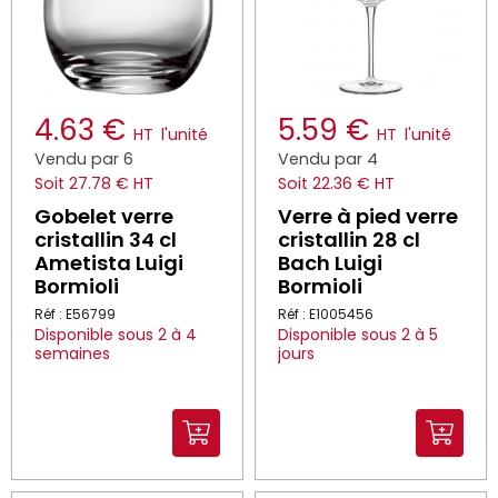
4.63 €
5.59 €
HT
l'unité
HT
l'unité
Vendu par 6
Vendu par 4
Soit 27.78 € HT
Soit 22.36 € HT
Gobelet verre
Verre à pied verre
cristallin 34 cl
cristallin 28 cl
Ametista Luigi
Bach Luigi
Bormioli
Bormioli
Réf : E56799
Réf : E1005456
Disponible sous 2 à 4
Disponible sous 2 à 5
semaines
jours