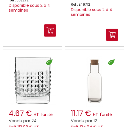
Réf : E62272
Réf : E49712
Disponible sous 2 à 4
Disponible sous 2 à 4
semaines
semaines
4.67 €
11.17 €
HT
l'unité
HT
l'unité
Vendu par 24
Vendu par 12
Soit 112.08 € HT
Soit 134.04 € HT