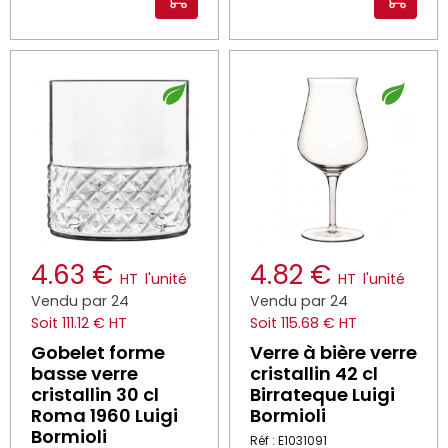
4.63 €
4.82 €
HT
l'unité
HT
l'unité
Vendu par 24
Vendu par 24
Soit 111.12 € HT
Soit 115.68 € HT
Gobelet forme
Verre à bière verre
basse verre
cristallin 42 cl
cristallin 30 cl
Birrateque Luigi
Roma 1960 Luigi
Bormioli
Bormioli
Réf : E1031091