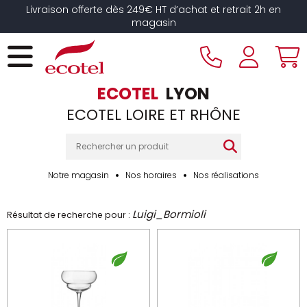
Panneau de gestion des cookies
Livraison offerte dès 249€ HT d’achat et retrait 2h en
magasin
ECOTEL
LYON
ECOTEL LOIRE ET RHÔNE
Notre magasin
Nos horaires
Nos réalisations
Luigi_Bormioli
Résultat de recherche pour :