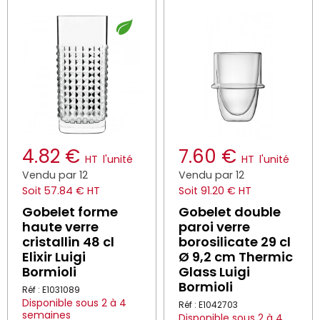
4.82 €
7.60 €
HT
l'unité
HT
l'unité
Vendu par 12
Vendu par 12
Soit 57.84 € HT
Soit 91.20 € HT
Gobelet forme
Gobelet double
haute verre
paroi verre
cristallin 48 cl
borosilicate 29 cl
Elixir Luigi
Ø 9,2 cm Thermic
Bormioli
Glass Luigi
Bormioli
Réf : E1031089
Disponible sous 2 à 4
Réf : E1042703
semaines
Disponible sous 2 à 4